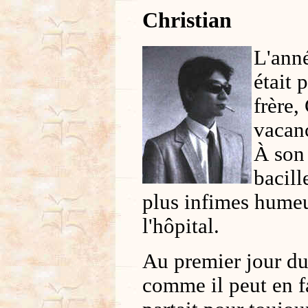
Christian
L'anné
était 
frère,
vacanc
À son 
bacill
plus infimes humeur
l'hôpital.
Au premier jour du
comme il peut en fa