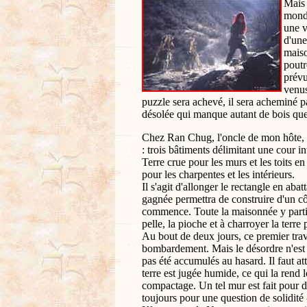
Mais 
monde
une v
d'une
maiso
poutr
prévu
venus
puzzle sera achevé, il sera acheminé 
désolée qui manque autant de bois que
Chez Ran Chug, l'oncle de mon hôte, on
: trois bâtiments délimitant une cour i
Terre crue pour les murs et les toits en
pour les charpentes et les intérieurs.
Il s'agit d'allonger le rectangle en aba
gagnée permettra de construire d'un cô
commence. Toute la maisonnée y participe
pelle, la pioche et à charroyer la terre 
Au bout de deux jours, ce premier trava
bombardement. Mais le désordre n'est q
pas été accumulés au hasard. Il faut at
terre est jugée humide, ce qui la rend l
compactage. Un tel mur est fait pour du
toujours pour une question de solidité 