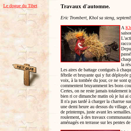
Le dogue du Tibet
Travaux d'automne.
Eric Trombert, Khol sa steng, septem
A
Kh
saiso
L'act
racco
Depui
passé
chaqu
la ré
Les aires de battage contiguës à chaqu
fébrile et bruyante qui y fut déployée 
voix, à la tombée du jour, ce ne sont 
commentent bruyamment les bons coups,
Certes, on ne reste jamais totalement in
bien ri ce dimanche matin où je lui ai 
Il n'a pas tardé à charger la charrue sur
une demi heure au dessus du village, d
de printemps, juste avant les semailles.
roulement, à des travaux communautaire
aménagés en terrasse sur les pentes d