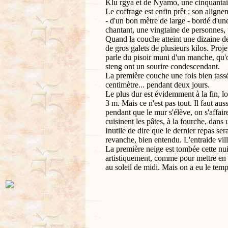
Klu rgya et de Nyamo, une cinquantain
Le coffrage est enfin prêt ; son aligne
- d'un bon mètre de large - bordé d'un
chantant, une vingtaine de personnes, t
Quand la couche atteint une dizaine de 
de gros galets de plusieurs kilos. Proje
parle du pisoir muni d'un manche, qu'o
steng ont un sourire condescendant.
La première couche une fois bien tassée
centimètre... pendant deux jours.
Le plus dur est évidemment à la fin, lor
3 m. Mais ce n'est pas tout. Il faut au
pendant que le mur s'élève, on s'affair
cuisinent les pâtes, à la fourche, dans
Inutile de dire que le dernier repas s
revanche, bien entendu. L'entraide vi
La première neige est tombée cette nui
artistiquement, comme pour mettre en 
au soleil de midi. Mais on a eu le tem