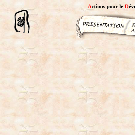
A
ctions pour le
D
év